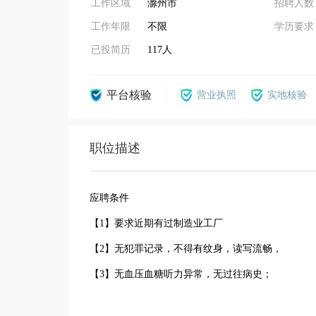
工作区域
滁州市
招聘人数
工作年限
不限
学历要求
已投简历
117人
平台核验
营业执照
实地核验
职位描述
应聘条件
【1】要求近期有过制造业工厂
【2】无犯罪记录，不得有纹身，读写流畅，
【3】无血压血糖听力异常，无过往病史；