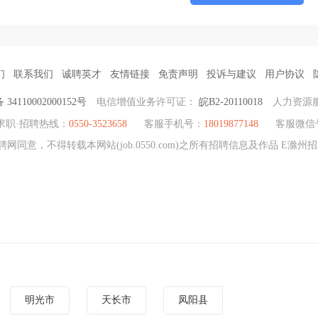
们
联系我们
诚聘英才
友情链接
免责声明
投诉与建议
用户协议
4110002000152号
电信增值业务许可证：
皖B2-20110018
人力资源
求职·招聘热线：
0550-3523658
客服手机号：
18019877148
客服微信
网同意，不得转载本网站(job.0550.com)之所有招聘信息及作品 E滁
明光市
天长市
凤阳县