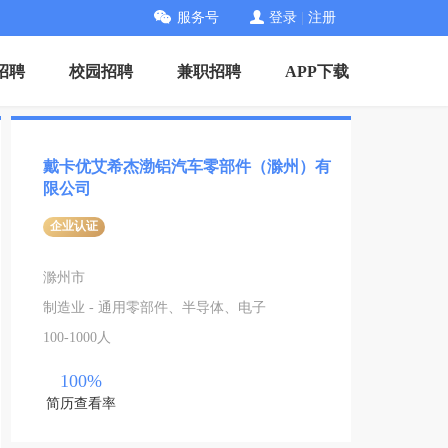
服务号
登录
|
注册
招聘
校园招聘
兼职招聘
APP下载
戴卡优艾希杰渤铝汽车零部件（滁州）有
限公司
企业认证
滁州市
制造业 - 通用零部件、半导体、电子
100-1000人
100%
简历查看率