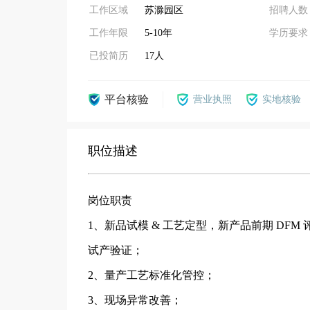
工作区域
苏滁园区
招聘人数
工作年限
5-10年
学历要求
已投简历
17人
平台核验
营业执照
实地核验
职位描述
岗位职责
1、新品试模 & 工艺定型，新产品前期 DF
试产验证；
2、量产工艺标准化管控；
3、现场异常改善；