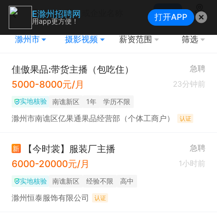
搜索
E滁州招聘网
打开APP
地图
用app更方便！
滁州市
摄影视频
薪资范围
筛选
佳傲果品:带货主播（包吃住）
急聘
5000-8000元/月
23分钟前
实地核验
南谯新区
1年
学历不限
滁州市南谯区亿果通果品经营部（个体工商户）
认证
【今时裳】服装厂主播
急聘
新
6000-20000元/月
1小时前
实地核验
南谯新区
经验不限
高中
滁州恒泰服饰有限公司
认证