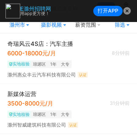
搜索
E滁州招聘网
打开APP
地图
用app更方便！
滁州市
摄影视频
薪资范围
筛选
奇瑞风云4S店：汽车主播
6000-18000元/月
8分钟前
实地核验
琅琊区
1年
大专
滁州惠众丰云汽车科技有限公司
认证
新媒体运营
3500-8000元/月
31分钟前
实地核验
琅琊区
1年
大专
滁州智威建筑科技有限公司
认证