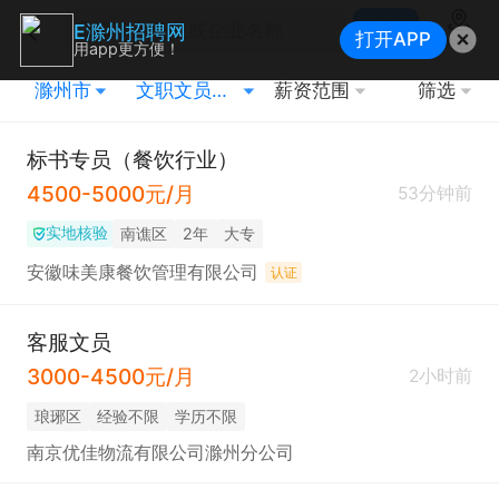
搜索
E滁州招聘网
打开APP
地图
用app更方便！
滁州市
文职文员其他相关职位
薪资范围
筛选
标书专员（餐饮行业）
4500-5000元/月
53分钟前
实地核验
南谯区
2年
大专
安徽味美康餐饮管理有限公司
认证
客服文员
3000-4500元/月
2小时前
琅琊区
经验不限
学历不限
南京优佳物流有限公司滁州分公司