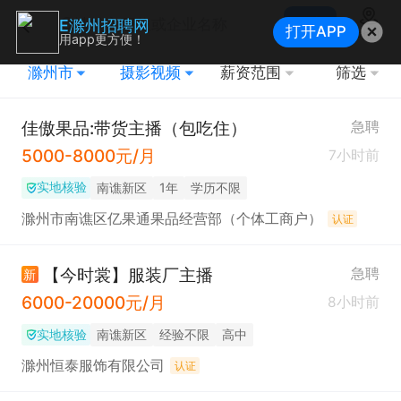
搜索
E滁州招聘网
打开APP
地图
用app更方便！
滁州市
摄影视频
薪资范围
筛选
佳傲果品:带货主播（包吃住）
急聘
5000-8000元/月
7小时前
实地核验
南谯新区
1年
学历不限
滁州市南谯区亿果通果品经营部（个体工商户）
认证
【今时裳】服装厂主播
急聘
新
6000-20000元/月
8小时前
实地核验
南谯新区
经验不限
高中
滁州恒泰服饰有限公司
认证