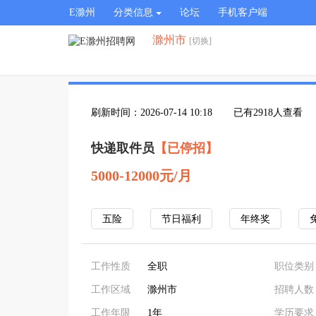
E滁州
分类信息
论坛
手机客户端
滁州市
[切换]
刷新时间：2026-07-14 10:18
已有2918人查看
快递取件员
【已停招】
5000-12000元/月
五险
节日福利
年终奖
工作性质
全职
职位类别
工作区域
滁州市
招聘人数
工作年限
1年
学历要求