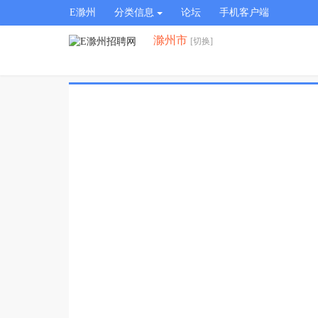
E滁州
分类信息
论坛
手机客户端
滁州市
[切换]