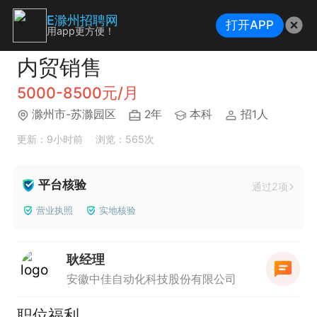
E滁州招聘网
打开APP
用app更方便！
内贸销售
5000-8500元/月
滁州市-苏滁园区
2年
本科
招1人
更新：9小时前
浏览：565次
平台核验
通过2项
营业执照
实地核验
耿经理
安徽中佳自动化科技股份有限公司
职位福利