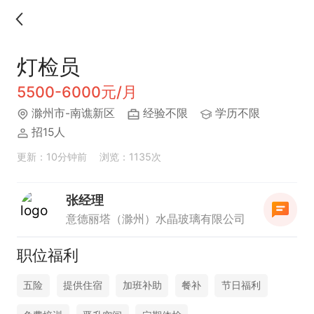
灯检员
5500-6000元/月
滁州市-南谯新区
经验不限
学历不限
招15人
更新：10分钟前
浏览：1135次
张经理
意德丽塔（滁州）水晶玻璃有限公司
职位福利
五险
提供住宿
加班补助
餐补
节日福利