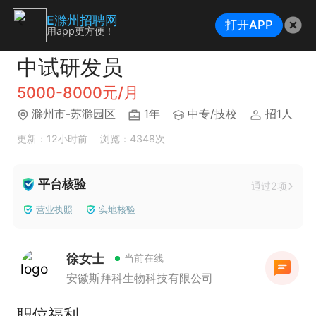
E滁州招聘网
打开APP
用app更方便！
中试研发员
5000-8000元/月
滁州市-苏滁园区
1年
中专/技校
招1人
更新：12小时前
浏览：4348次
平台核验
通过2项
营业执照
实地核验
徐女士
当前在线
安徽斯拜科生物科技有限公司
职位福利