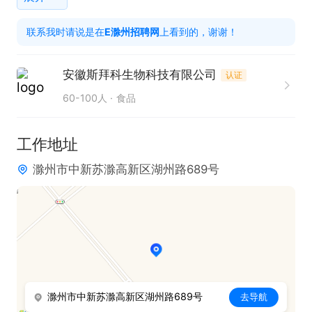
织管理、执行力强；

联系我时请说是在
E滁州招聘网
上看到的，谢谢！
2、善于团结协作，有过发酵工厂、化工厂、制药
厂、制剂工作经验者优先考虑。

安徽斯拜科生物科技有限公司
认证
3、有化学、生物、医药、食品、机械等相关专业者
60-100人
食品
优先考虑。
工作地址
滁州市中新苏滁高新区湖州路689号
滁州市中新苏滁高新区湖州路689号
去导航