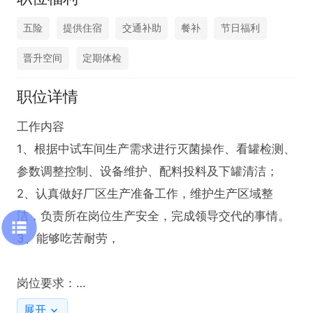
五险
提供住宿
交通补助
餐补
节日福利
晋升空间
定期体检
职位详情
工作内容

1、根据中试车间生产需求进行灭菌操作、看罐检测、
参数调整控制、设备维护、配料投料及下罐清洁；

2、认真做好厂区生产准备工作，维护生产区域整
洁，负责所在岗位生产安全，完成领导交代的事情。

3、能够吃苦耐劳，

岗位要求：

1、中专及以上学历，踏实稳重、能吃苦耐劳、服从组
展开