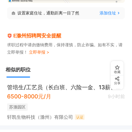
设置家庭住址，通勤距离一目了然
添加住址
E滁州招聘网安全提醒
求职过程中请勿缴纳费用，保持谨慎，防止诈骗。如有不实，请
立即举报！
立即举报 >
相似的职位
收藏
分享
管培生/工艺员（长白班、六险一金、13薪、工作餐、带薪年假等、福利待遇好）
6500-8000元/月
9小时前
苏滁园区
轩凯生物科技（滁州）有限公司
认证