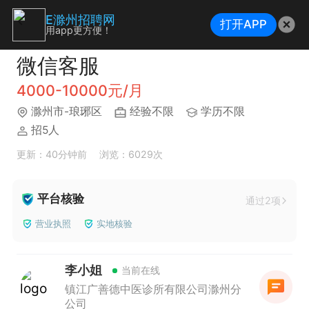
E滁州招聘网
打开APP
用app更方便！
微信客服
4000-10000元/月
滁州市-琅琊区
经验不限
学历不限
招5人
更新：40分钟前
浏览：6029次
平台核验
通过2项
营业执照
实地核验
李小姐
当前在线
镇江广善德中医诊所有限公司滁州分
公司