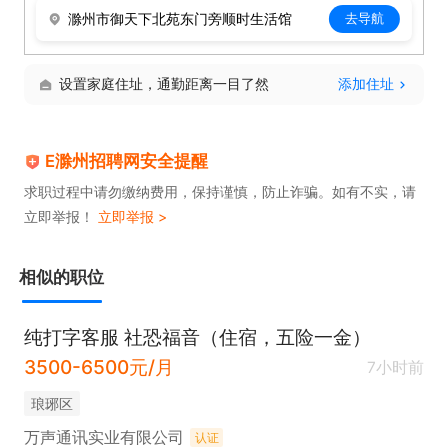
态。

滁州市御天下北苑东门旁顺时生活馆
去导航
职业素养：为人诚信，具备良好的职业操守，有团队
协作意识，拒绝玻璃心。
设置家庭住址，通勤距离一目了然
添加住址
E滁州招聘网安全提醒
求职过程中请勿缴纳费用，保持谨慎，防止诈骗。如有不实，请
立即举报！
立即举报 >
相似的职位
纯打字客服 社恐福音（住宿，五险一金）
3500-6500元/月
7小时前
琅琊区
万声通讯实业有限公司
认证