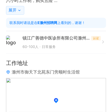
八小时工作制，购买五险 

薪资构造：前三个月3000额外每个月加1000社保补
展开
贴 综合工资4000-800

联系我时请说是在
E滁州招聘网
上看到的，谢谢！
0

任职要求：

镇江广善德中医诊所有限公司滁州分公司
认证
市场开拓：具备独立开发新客户的能力，能通过地
60-100人
日常服务
推、转介绍等方式挖掘潜在客户。

客户维护：具备良好的客情维护能力，能独立完成订
工作地址
单谈判、回款跟进等内容。

滁州市御天下北苑东门旁顺时生活馆
目标导向：抗压能力强，有强烈的赚钱欲望或成就动
机。

沟通表达：普通话标准，具备较强的亲和力、倾听能
力和逻辑说服力。

学习能力：能快速掌握产品知识、行业政策及竞品动