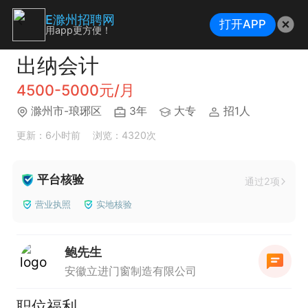
E滁州招聘网
打开APP
用app更方便！
出纳会计
4500-5000元/月
滁州市-琅琊区
3年
大专
招1人
更新：6小时前
浏览：4320次
平台核验
通过2项
营业执照
实地核验
鲍先生
安徽立进门窗制造有限公司
职位福利