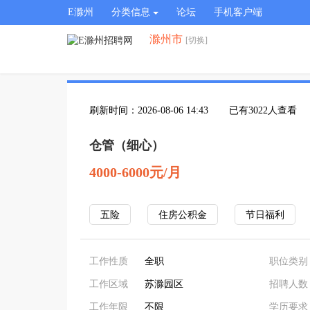
E滁州
分类信息
论坛
手机客户端
滁州市
[切换]
刷新时间：2026-08-06 14:43
已有3022人查看
仓管（细心）
4000-6000元/月
五险
住房公积金
节日福利
工作性质
全职
职位类别
工作区域
苏滁园区
招聘人数
工作年限
不限
学历要求