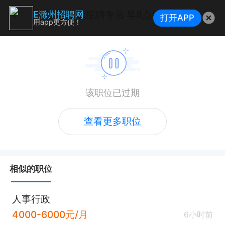
德恩劳务:招聘专员 早8点半晚五 行政班
E滁州招聘网
打开APP
用app更方便！
该职位已过期
查看更多职位
相似的职位
人事行政
4000-6000元/月
6小时前