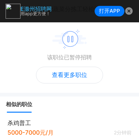
长久物流:蔬菜分拣工轻松自由包吃一餐
E滁州招聘网
打开APP
用app更方便！
该职位已暂停招聘
查看更多职位
相似的职位
杀鸡普工
5000-7000元/月
2分钟前