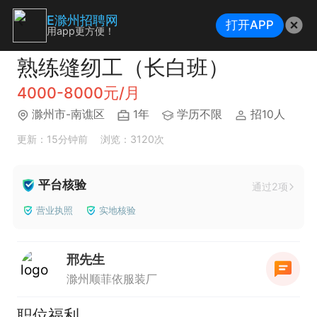
E滁州招聘网
打开APP
用app更方便！
熟练缝纫工（长白班）
4000-8000元/月
滁州市-南谯区
1年
学历不限
招10人
更新：15分钟前
浏览：3120次
平台核验
通过2项
营业执照
实地核验
邢先生
滁州顺菲依服装厂
职位福利