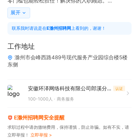
零门槛也能轻松胜任！解决你的入职顾虑。

 订单稳定，跑单路线熟悉又高效。只要你踏实肯干、
展开
有责任心，愿意为生活拼搏，给你靠谱的收入保障！
联系我时请说是在
E滁州招聘网
上看到的，谢谢！
工作地址
滁州市会峰西路489号现代服务产业园综合楼5楼
东侧
安徽环泽网络科技有限公司郎溪分公司
认证
100-1000人
商务服务
E滁州招聘网安全提醒
求职过程中请勿缴纳费用，保持谨慎，防止诈骗。如有不实，请
立即举报！
立即举报 >