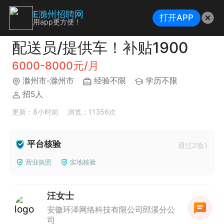
E滁州招聘网
打开APP
用app更方便！
配送员/提供车！补贴1900
6000-8000元/月
滁州市-滁州市
经验不限
学历不限
招5人
更新：8小时前
浏览：11356次
平台核验
通过2项
营业执照
实地核验
汪女士
安徽环泽网络科技有限公司郎溪分公
司