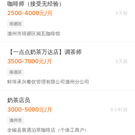
咖啡师（接受无经验）
2500-4000元/月
3天前
琅琊区
滁州市琅琊区揭瓦咖啡馆
【一点点奶茶万达店】调茶师
3500-7000元/月
3天前
南谯区
蚌埠承兴餐饮管理有限公司滁州分公司
奶茶店员
3000-5000元/月
8小时前
滁州市
全椒县襄遇泊萃咖啡店（个体工商户）