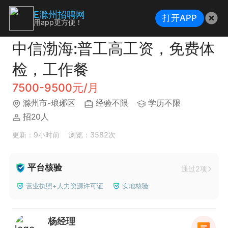
E滁州招聘网
打开APP
用app更方便！
中信渤海:普工高工资，免费体
检，工作餐
7500-9500元/月
滁州市-琅琊区
经验不限
学历不限
招20人
更新：9小时前
浏览：3582次
平台核验
通过2项
营业执照+人力资源许可证
实地核验
杨经理