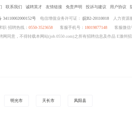
们
联系我们
诚聘英才
友情链接
免责声明
投诉与建议
用户协议
4110002000152号
电信增值业务许可证：
皖B2-20110018
人力资源
求职·招聘热线：
0550-3523658
客服手机号：
18019877148
客服微信
网同意，不得转载本网站(job.0550.com)之所有招聘信息及作品 E滁
明光市
天长市
凤阳县