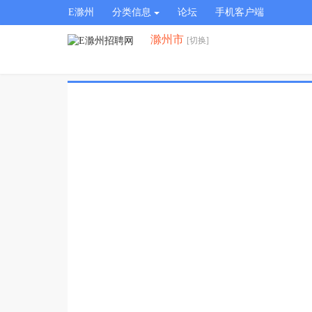
E滁州
分类信息
论坛
手机客户端
滁州市
[切换]