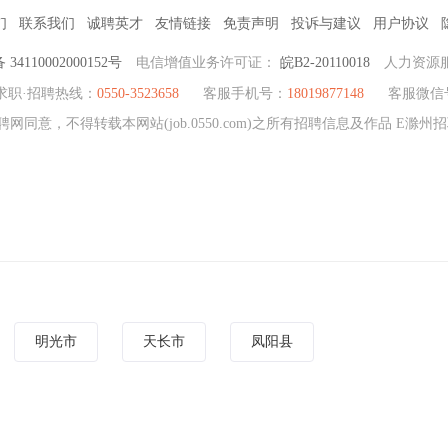
们
联系我们
诚聘英才
友情链接
免责声明
投诉与建议
用户协议
4110002000152号
电信增值业务许可证：
皖B2-20110018
人力资源
求职·招聘热线：
0550-3523658
客服手机号：
18019877148
客服微信
网同意，不得转载本网站(job.0550.com)之所有招聘信息及作品 E滁
明光市
天长市
凤阳县