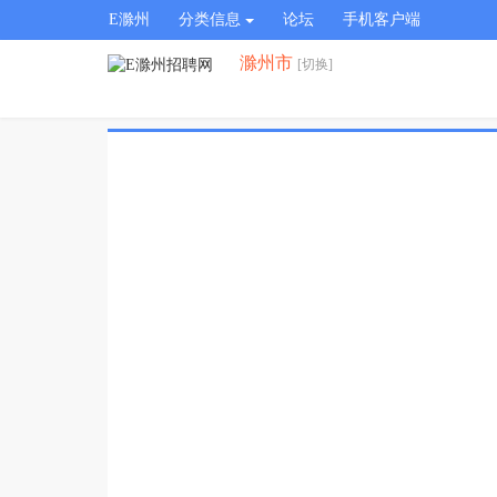
E滁州
分类信息
论坛
手机客户端
滁州市
[切换]