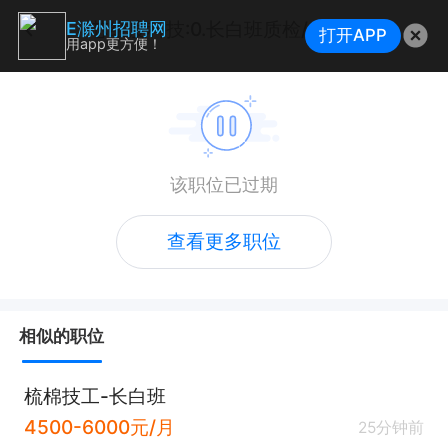
芯维度科技:0.长白班质检/ 不体检/坐班/可带手机
E滁州招聘网
打开APP
用app更方便！
该职位已过期
查看更多职位
相似的职位
梳棉技工-长白班
4500-6000元/月
25分钟前