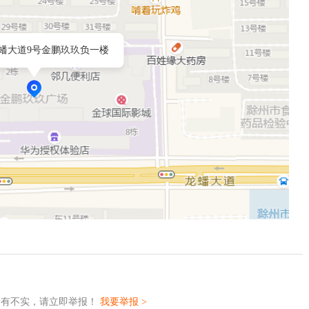
蟠大道9号金鹏玖玖负一楼
如有不实，请立即举报！
我要举报 >