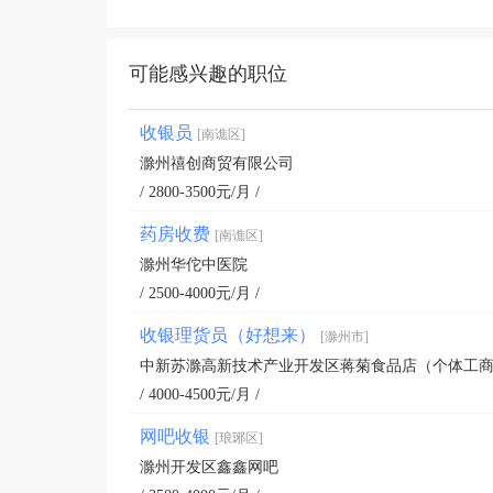
可能感兴趣的职位
收银员
[南谯区]
滁州禧创商贸有限公司
/ 2800-3500元/月 /
药房收费
[南谯区]
滁州华佗中医院
/ 2500-4000元/月 /
收银理货员（好想来）
[滁州市]
中新苏滁高新技术产业开发区蒋菊食品店（个体工
/ 4000-4500元/月 /
网吧收银
[琅琊区]
滁州开发区鑫鑫网吧