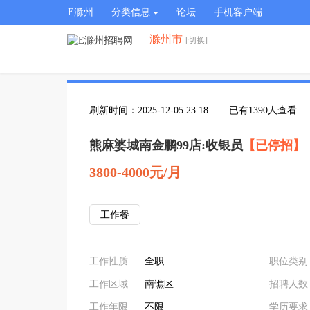
E滁州
分类信息
论坛
手机客户端
滁州市
[切换]
刷新时间：2025-12-05 23:18
已有1390人查看
熊麻婆城南金鹏99店:收银员
【已停招】
3800-4000元/月
工作餐
工作性质
全职
职位类别
工作区域
南谯区
招聘人数
工作年限
不限
学历要求