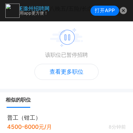
焊工（早八晚五/五险/长白班/8小时）
E滁州招聘网
打开APP
用app更方便！
该职位已暂停招聘
查看更多职位
相似的职位
普工（钳工）
4500-6000元/月
8分钟前