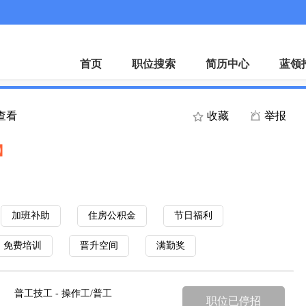
首页
职位搜索
简历中心
蓝领
人查看
收藏
举报
】
加班补助
住房公积金
节日福利
免费培训
晋升空间
满勤奖
普工技工 - 操作工/普工
职位已停招