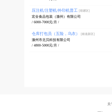
压注机/注塑机/外印机普工
[琅琊区]
宏全食品包装（滁州）有限公司
/ 6000-7000元/月 /
仓库打包员（五险，乌衣）
[南谯新区]
滁州市北贝科技有限公司
/ 4800-5000元/月 /
关