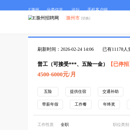
E滁州
分类信息
论坛
手机客户端
滁州市
[切换]
刷新时间：2026-02-24 14:06
已有11178
普工（可接受***、五险一金）
【已停招
4500-6000元/月
五险
提供住宿
交通补助
带薪年假
工作餐
年终奖
工作性质
全职
职位类别