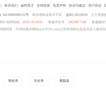
们
联系我们
诚聘英才
友情链接
免责声明
投诉与建议
用户协议
4110002000152号
电信增值业务许可证：
皖B2-20110018
人力资源
求职·招聘热线：
0550-3523658
客服手机号：
18019877148
客服微信
网同意，不得转载本网站(job.0550.com)之所有招聘信息及作品 E滁
明光市
天长市
凤阳县