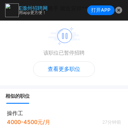
**暑假工骑手 就近安排**300+车补包住
E滁州招聘网
打开APP
用app更方便！
该职位已暂停招聘
查看更多职位
相似的职位
操作工
4000-4500元/月
27分钟前