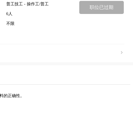
普工技工 - 操作工/普工
职位已过期
6人
不限
物料的正确性。