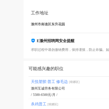
工作地址
滁州市南谯区东升花园
E滁州招聘网安全提醒
求职过程中请勿缴纳费用，保持谨慎，防止诈骗。
可能感兴趣的职位
天悦塑胶:普工 修毛边
[琅琊区]
滁州互诚劳务有限公司
/ 5500-6500元/月 /
杀鸡普工
[琅琊区]