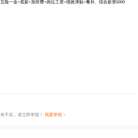
险一金=底薪+加班费+岗位工资+绩效津贴+餐补、综合薪资6000
如有不实，请立即举报！
我要举报 >