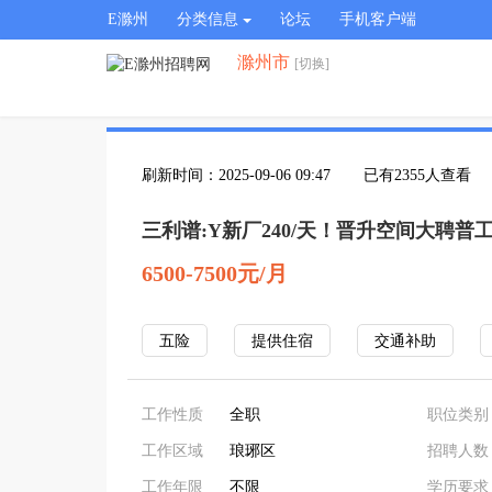
E滁州
分类信息
论坛
手机客户端
滁州市
[切换]
刷新时间：2025-09-06 09:47
已有2355人查看
三利谱:Y新厂240/天！晋升空间大聘普
6500-7500元/月
五险
提供住宿
交通补助
工作性质
全职
职位类别
工作区域
琅琊区
招聘人数
工作年限
不限
学历要求