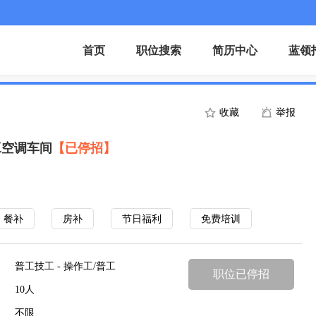
首页
职位搜索
简历中心
蓝领
收藏
举报
工空调车间
【已停招】
餐补
房补
节日福利
免费培训
普工技工 - 操作工/普工
职位已停招
10人
不限