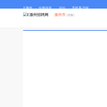
E滁州
分类信息
论坛
手机客户端
滁州市
[切换]