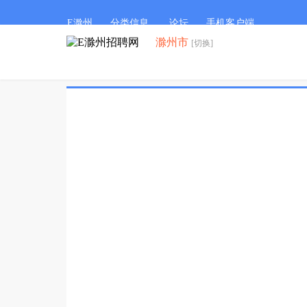
E滁州
分类信息
论坛
手机客户端
滁州市
[切换]