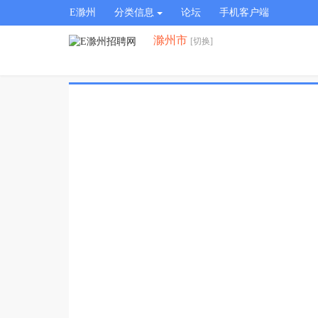
E滁州
分类信息
论坛
手机客户端
滁州市
[切换]