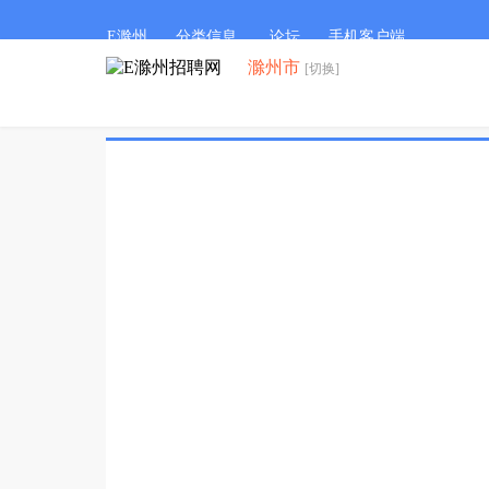
E滁州
分类信息
论坛
手机客户端
滁州市
[切换]