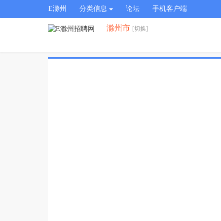
E滁州
分类信息
论坛
手机客户端
滁州市
[切换]