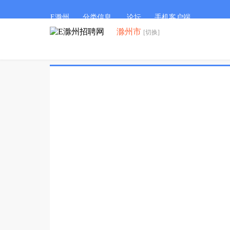
E滁州
分类信息
论坛
手机客户端
滁州市
[切换]