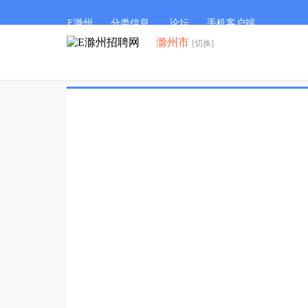
E滁州
分类信息
论坛
手机客户端
滁州市
[切换]