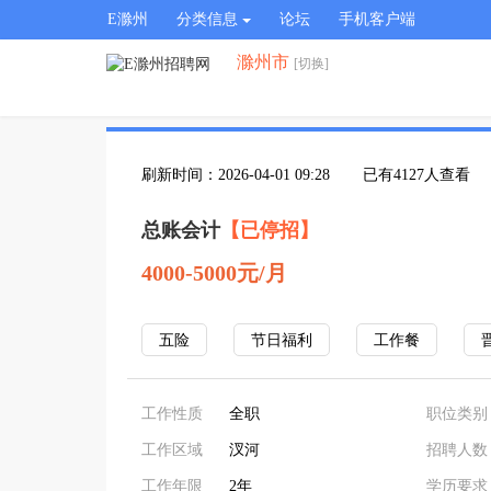
E滁州
分类信息
论坛
手机客户端
滁州市
[切换]
刷新时间：2026-04-01 09:28
已有4127人查看
总账会计
【已停招】
4000-5000元/月
五险
节日福利
工作餐
工作性质
全职
职位类别
工作区域
汊河
招聘人数
工作年限
2年
学历要求