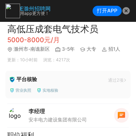
E滁州招聘网
打开APP
用app更方便！
高低压成套电气技术员
5000-8000元/月
滁州市-南谯新区
3-5年
大专
招1人
更新：10小时前
浏览：4217次
平台核验
通过2项
营业执照
实地核验
李经理
安丰电力建设集团有限公司
职位福利