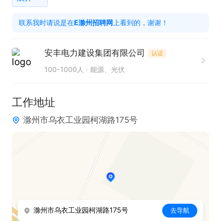
1、熟悉箱变、高压柜、低压柜、配电箱的原理及工
联系我时请说是在
E滁州招聘网
上看到的，谢谢！
艺，具备设计及改进能力；

2、熟悉高低压电器产品相关标准；

安丰电力建设集团有限公司
认证
3、熟练运用AutoCAD等设计软件；

100-1000人
能源、光伏
4、3-5年技术工作经验；

5、良好的团队协作能力、沟通能力、善于学习
工作地址
滁州市乌衣工业园柯湖路175号
滁州市乌衣工业园柯湖路175号
去导航