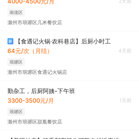
4000-4500元/月
2天前
南谯区
滁州市琅琊区几米餐饮店
【食遇记火锅·农科巷店】后厨小时工
兼
64元/次（月结）
4天前
琅琊区
滁州市琅琊区食遇记火锅店
勤杂工，后厨阿姨-下午班
3300-3500元/月
1天前
琅琊区
滁州市琅琊区甜胤餐饮店