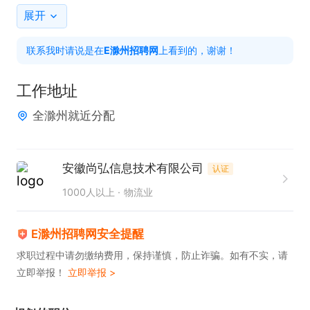
4：会驾驶电动车，摩托车（持证），能熟练操作智
展开
能手机APP（外卖手机自带导航）

联系我时请说是在
E滁州招聘网
上看到的，谢谢！
5:薪资构成：新人满800单，底薪4000，超过800
单，按照4.5元/单，入职即送500车补+免费全套装
工作地址
备。多劳多得，正常出勤月工资6000左右，

全滁州就近分配
6:苏宁商圈商家集中，日均4500单以上，人均35单以
上，单量有保证，工资有保障。

7: 晋升渠道: 骑手 组长 指导员 站长 城市

安徽尚弘信息技术有限公司
认证
8:提供车辆，提供住宿，
1000人以上
物流业
E滁州招聘网安全提醒
求职过程中请勿缴纳费用，保持谨慎，防止诈骗。如有不实，请
立即举报！
立即举报 >