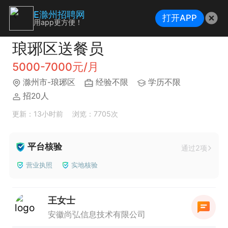
E滁州招聘网
打开APP
用app更方便！
琅琊区送餐员
5000-7000元/月
滁州市-琅琊区
经验不限
学历不限
招20人
更新：13小时前
浏览：7705次
平台核验
通过2项
营业执照
实地核验
王女士
安徽尚弘信息技术有限公司