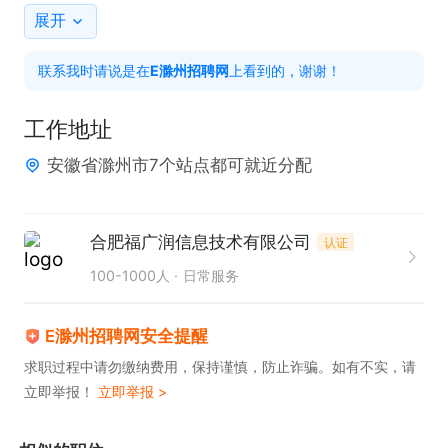
3订单多，福利好，车补，全勤，就近安排，欢迎加
展开
入最强团队。
联系我时请说是在
E滁州招聘网
上看到的，谢谢！
工作地址
安徽省滁州市7个站点都可就近分配
合肥福广润信息技术有限公司
认证
100-1000人
日常服务
E滁州招聘网安全提醒
求职过程中请勿缴纳费用，保持谨慎，防止诈骗。如有不实，请
立即举报！
立即举报 >