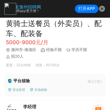
E滁州招聘网
打开APP
用app更方便！
黄骑士送餐员（外卖员）、配
车、配装备
5000-9000元/月
滁州市-南谯区
经验不限
学历不限
招20人
更新：32分钟前
浏览：45156次
平台核验
通过2项
营业执照
实地核验
李经理