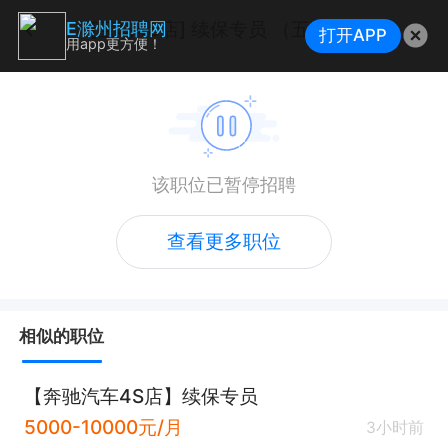
[宝马4S店] 续保专员 （五险一金+包中餐、晚餐+节日福利）
E滁州招聘网
打开APP
用app更方便！
该职位已暂停招聘
查看更多职位
相似的职位
【奔驰汽车4S店】续保专员
5000-10000元/月
3小时前