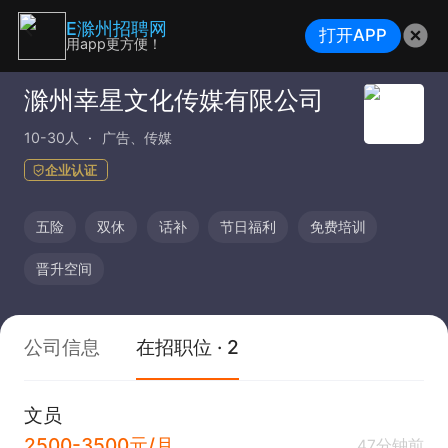
E滁州招聘网
打开APP
用app更方便！
滁州幸星文化传媒有限公司
10-30人
广告、传媒
企业认证
五险
双休
话补
节日福利
免费培训
晋升空间
公司信息
在招职位 · 2
文员
2500-3500元/月
47分钟前