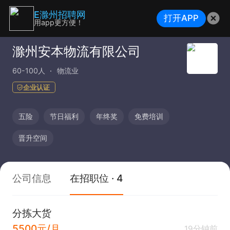
E滁州招聘网
打开APP
用app更方便！
滁州安本物流有限公司
60-100人
物流业
企业认证
五险
节日福利
年终奖
免费培训
晋升空间
公司信息
在招职位 · 4
分拣大货
5500元/月
19分钟前