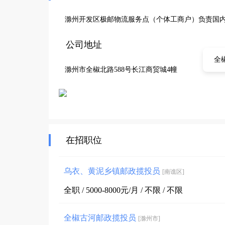
滁州开发区极邮物流服务点（个体工商户）负责国内
公司地址
全
滁州市全椒北路588号长江商贸城4幢
在招职位
乌衣、黄泥乡镇邮政揽投员
[南谯区]
全职 / 5000-8000元/月 / 不限 / 不限
全椒古河邮政揽投员
[滁州市]