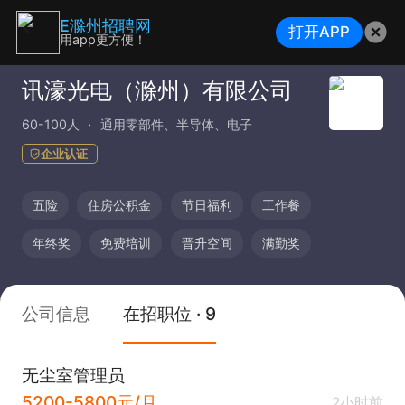
E滁州招聘网
打开APP
用app更方便！
讯濠光电（滁州）有限公司
60-100人
通用零部件、半导体、电子
企业认证
五险
住房公积金
节日福利
工作餐
年终奖
免费培训
晋升空间
满勤奖
公司信息
在招职位 · 9
无尘室管理员
5200-5800元/月
2小时前