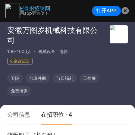
E滁州招聘网
打开APP
用app更方便！
安徽万图岁机械科技有限公
司
100-1000人
机械设备、电器
企业认证
五险
加班补助
节日福利
工作餐
免费培训
公司信息
在招职位 · 4
装配钳工（长白班）