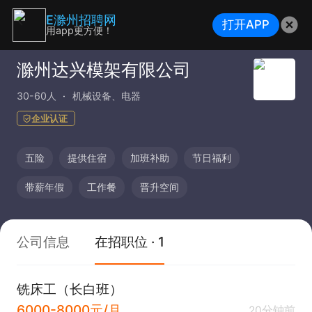
E滁州招聘网
打开APP
用app更方便！
滁州达兴模架有限公司
30-60人
机械设备、电器
企业认证
五险
提供住宿
加班补助
节日福利
带薪年假
工作餐
晋升空间
公司信息
在招职位 · 1
铣床工（长白班）
6000-8000元/月
20分钟前