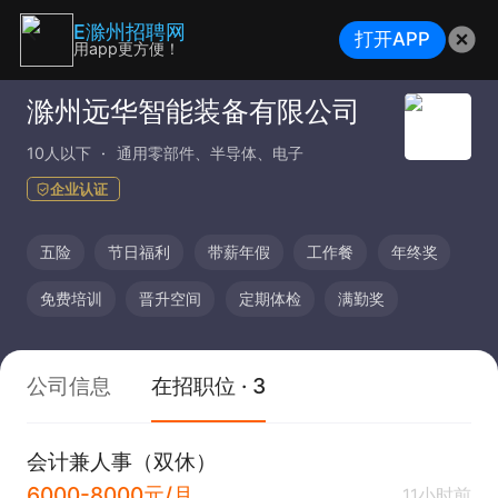
E滁州招聘网
打开APP
用app更方便！
滁州远华智能装备有限公司
10人以下
通用零部件、半导体、电子
企业认证
五险
节日福利
带薪年假
工作餐
年终奖
免费培训
晋升空间
定期体检
满勤奖
公司信息
在招职位 · 3
会计兼人事（双休）
6000-8000元/月
11小时前